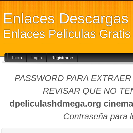
Enlaces Descarga
Enlaces Peliculas Grati
Inicio
Login
Registrarse
PASSWORD PARA EXTRAER (
REVISAR QUE NO TEN
dpeliculashdmega.org
cinema
Contraseña para l