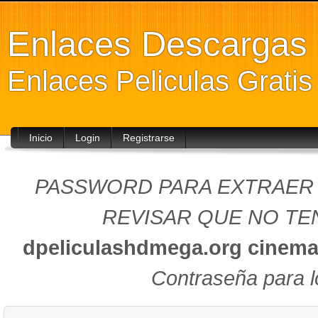
Enlaces Descarga
Enlaces Peliculas Grati
Inicio
Login
Registrarse
PASSWORD PARA EXTRAER (
REVISAR QUE NO TEN
dpeliculashdmega.org
cinema
Contraseña para l