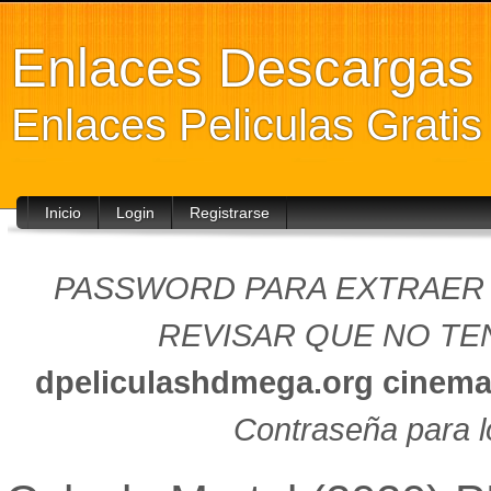
Enlaces Descarga
Enlaces Peliculas Grati
Inicio
Login
Registrarse
PASSWORD PARA EXTRAER (
REVISAR QUE NO TEN
dpeliculashdmega.org
cinema
Contraseña para l