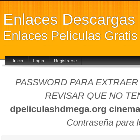
Enlaces Descarga
Enlaces Peliculas Grati
Inicio
Login
Registrarse
PASSWORD PARA EXTRAER (
REVISAR QUE NO TEN
dpeliculashdmega.org
cinema
Contraseña para l