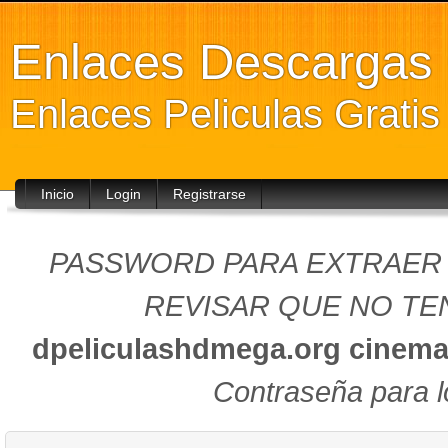
Enlaces Descarga
Enlaces Peliculas Grati
Inicio
Login
Registrarse
PASSWORD PARA EXTRAER (
REVISAR QUE NO TEN
dpeliculashdmega.org
cinema
Contraseña para l