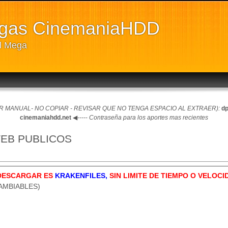
rgas CinemaniaHDD
ll Mega
 MANUAL- NO COPIAR - REVISAR QUE NO TENGA ESPACIO AL EXTRAER):
dp
cinemaniahdd.net
◀-----
Contraseña para los aportes mas recientes
 WEB PUBLICOS
DESCARGAR ES
KRAKENFILES,
SIN LIMITE DE TIEMPO O VELOCID
CAMBIABLES)