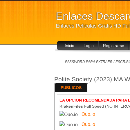
Enlaces Desca
Enlaces Peliculas Gratis HD Fu
Inicio
Login
Registrarse
PASSWORD PARA EXTRAER ( ESCRIBIR
Polite Society (2023) MA
PUBLICOS
LA OPCION RECOMENDADA PARA 
KrakenFiles
Full Speed (NO INTER
Ouo.io
Ouo.io