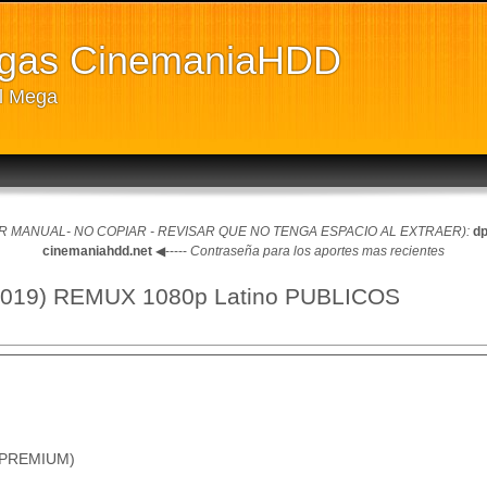
rgas CinemaniaHDD
ll Mega
 MANUAL- NO COPIAR - REVISAR QUE NO TENGA ESPACIO AL EXTRAER):
dp
cinemaniahdd.net
◀-----
Contraseña para los aportes mas recientes
 (2019) REMUX 1080p Latino PUBLICOS
 PREMIUM)