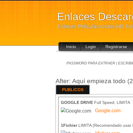
Enlaces Desca
Enlaces Peliculas Gratis HD Fu
Inicio
Login
Registrarse
PASSWORD PARA EXTRAER ( ESCRIBIR
After: Aquí empieza todo
PUBLICOS
GOOGLE DRIVE
Full Speed, LIMITA
Google.com
1Fichier
LIMITA (Recomendado usar