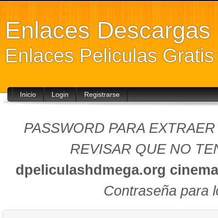
Enlaces Descarga
Enlaces Peliculas Grati
Inicio
Login
Registrarse
PASSWORD PARA EXTRAER (
REVISAR QUE NO TEN
dpeliculashdmega.org
cinema
Contraseña para l