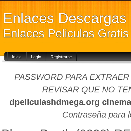
Enlaces Descarga
Enlaces Peliculas Grati
Inicio
Login
Registrarse
PASSWORD PARA EXTRAER (
REVISAR QUE NO TEN
dpeliculashdmega.org
cinema
Contraseña para l