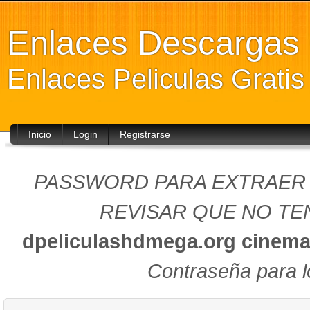
Enlaces Descarga
Enlaces Peliculas Grati
Inicio
Login
Registrarse
PASSWORD PARA EXTRAER (
REVISAR QUE NO TEN
dpeliculashdmega.org
cinema
Contraseña para l