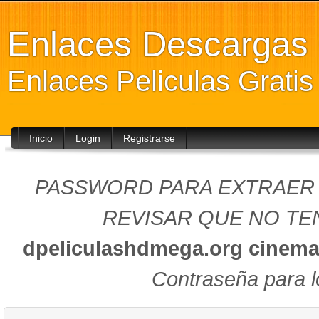
Enlaces Descarga
Enlaces Peliculas Grati
Inicio
Login
Registrarse
PASSWORD PARA EXTRAER (
REVISAR QUE NO TEN
dpeliculashdmega.org
cinema
Contraseña para l