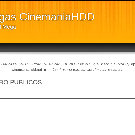
rgas CinemaniaHDD
ll Mega
 MANUAL- NO COPIAR - REVISAR QUE NO TENGA ESPACIO AL EXTRAER):
dp
cinemaniahdd.net
◀-----
Contraseña para los aportes mas recientes
EBO PUBLICOS