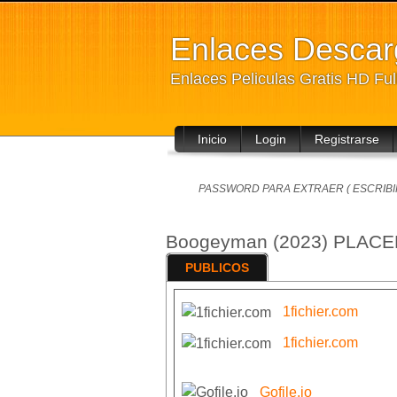
Enlaces Desca
Enlaces Peliculas Gratis HD Fu
Inicio
Login
Registrarse
PASSWORD PARA EXTRAER ( ESCRIBIR
Boogeyman (2023) PLAC
PUBLICOS
1fichier.com
1fichier.com
Gofile.io