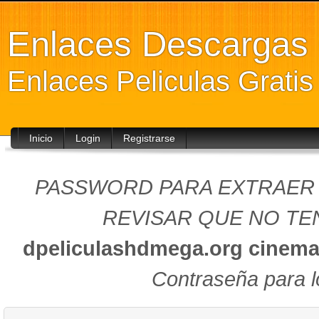
Enlaces Descarga
Enlaces Peliculas Grati
Inicio
Login
Registrarse
PASSWORD PARA EXTRAER (
REVISAR QUE NO TEN
dpeliculashdmega.org
cinema
Contraseña para l