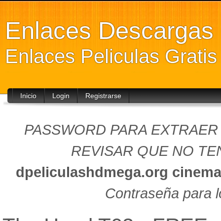
Enlaces Descarga
Enlaces Peliculas Grati
Inicio
Login
Registrarse
PASSWORD PARA EXTRAER (
REVISAR QUE NO TEN
dpeliculashdmega.org
cinema
Contraseña para l