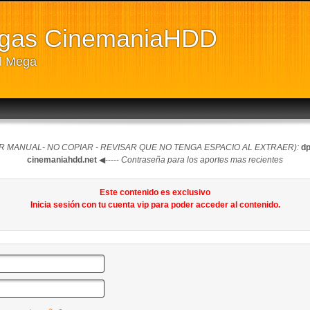
rgas CinemaniaHDD
ll Mega
 MANUAL- NO COPIAR - REVISAR QUE NO TENGA ESPACIO AL EXTRAER):
dp
cinemaniahdd.net
◀-----
Contraseña para los aportes mas recientes
Este contenido es exclusivo
Inicia sesión con tu cuenta vip para poder acceder al contenido.