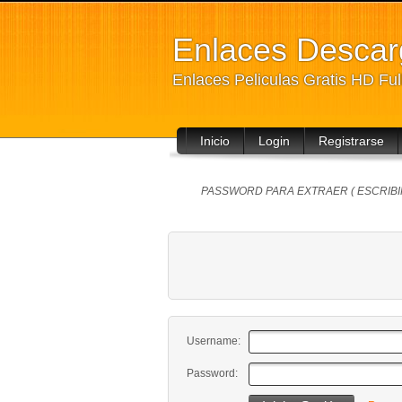
Enlaces Desca
Enlaces Peliculas Gratis HD Fu
Inicio
Login
Registrarse
PASSWORD PARA EXTRAER ( ESCRIBIR
Username:
Password: