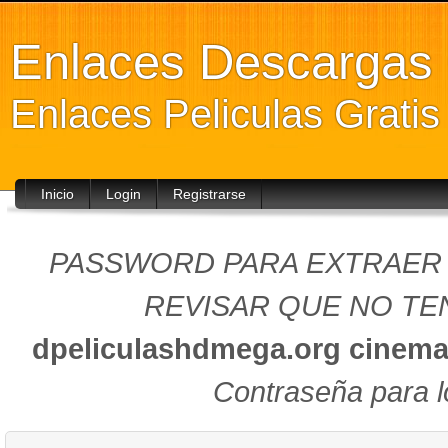
Enlaces Descarga
Enlaces Peliculas Grati
Inicio
Login
Registrarse
PASSWORD PARA EXTRAER (
REVISAR QUE NO TEN
dpeliculashdmega.org
cinema
Contraseña para l