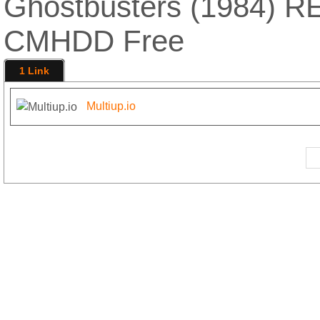
Ghostbusters (1984) R
CMHDD Free
1 Link
Multiup.io