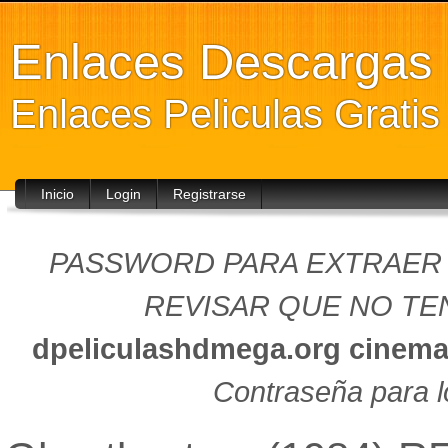
Enlaces Descarga
Enlaces Peliculas Grati
Inicio
Login
Registrarse
PASSWORD PARA EXTRAER (
REVISAR QUE NO TEN
dpeliculashdmega.org
cinema
Contraseña para l