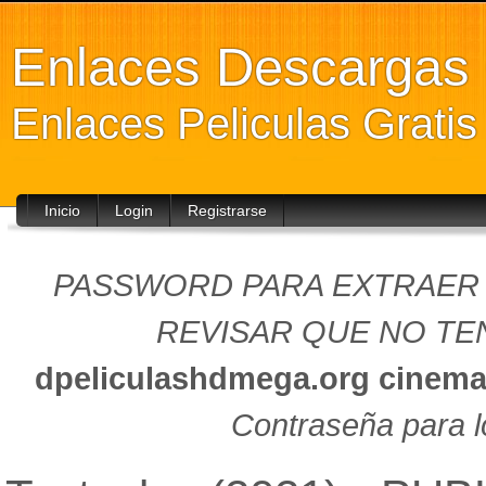
Enlaces Descarga
Enlaces Peliculas Grati
Inicio
Login
Registrarse
PASSWORD PARA EXTRAER (
REVISAR QUE NO TEN
dpeliculashdmega.org
cinema
Contraseña para l