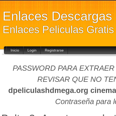
Enlaces Descarga
Enlaces Peliculas Grati
Inicio
Login
Registrarse
PASSWORD PARA EXTRAER (
REVISAR QUE NO TEN
dpeliculashdmega.org
cinema
Contraseña para l