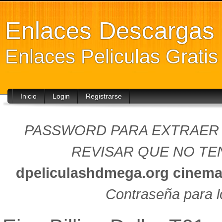
Enlaces Descarga
Enlaces Peliculas Grati
Inicio
Login
Registrarse
PASSWORD PARA EXTRAER (
REVISAR QUE NO TEN
dpeliculashdmega.org
cinema
Contraseña para l